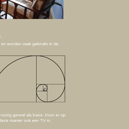
.
 en worden vaak gebruikt in de
ustig gevoel als basis. Door er op
p deze manier ook een TV in.