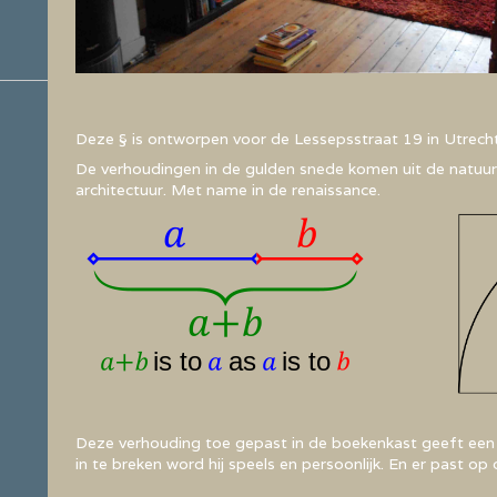
Deze § is ontworpen voor de Lessepsstraat 19 in Utrecht
De verhoudingen in de gulden snede komen uit de natuur
architectuur. Met name in de renaissance.
Deze verhouding toe gepast in de boekenkast geeft een r
in te breken word hij speels en persoonlijk. En er past o