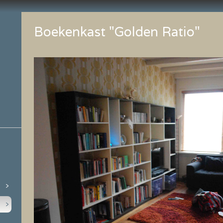
Boekenkast "Golden Ratio"
>
>