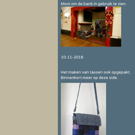
Mooi om de bank in gebruik te zien.
10-11-2018
Het maken van tassen ook opgepakt.
Binnenkort meer op deze side.