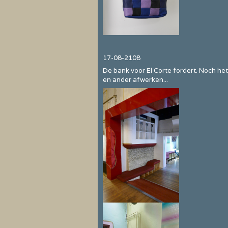
17-08-2108
De bank voor El Corte fordert. Noch he
en ander afwerken...